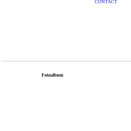
CONTACT
Fotoalbum
vv 1
g8
g11
g12 geheel kopie
plek foto